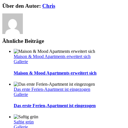
Wohnungen
Facebook
Twitter
Reddit
LinkedIn
WhatsApp
Telegram
Tumblr
Pinterest
Vk
Xing
E-
Über den Autor:
Chris
suchen
Mail
neue
Bewohner
Ähnliche Beiträge
Maison & Mood Apartments erweitert sich
Gallerie
Maison & Mood Apartments erweitert sich
Das erste Ferien-Apartment ist eingezogen
Gallerie
Das erste Ferien-Apartment ist eingezogen
Saftig grün
Gallerie