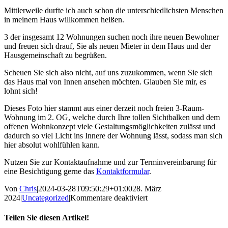
Mittlerweile durfte ich auch schon die unterschiedlichsten Menschen
in meinem Haus willkommen heißen.
3 der insgesamt 12 Wohnungen suchen noch ihre neuen Bewohner
und freuen sich drauf, Sie als neuen Mieter in dem Haus und der
Hausgemeinschaft zu begrüßen.
Scheuen Sie sich also nicht, auf uns zuzukommen, wenn Sie sich
das Haus mal von Innen ansehen möchten. Glauben Sie mir, es
lohnt sich!
Dieses Foto hier stammt aus einer derzeit noch freien 3-Raum-
Wohnung im 2. OG, welche durch Ihre tollen Sichtbalken und dem
offenen Wohnkonzept viele Gestaltungsmöglichkeiten zulässt und
dadurch so viel Licht ins Innere der Wohnung lässt, sodass man sich
hier absolut wohlfühlen kann.
Nutzen Sie zur Kontaktaufnahme und zur Terminvereinbarung für
eine Besichtigung gerne das
Kontaktformular
.
Von
Chris
|
2024-03-28T09:50:29+01:00
28. März
für
2024
|
Uncategorized
|
Kommentare deaktiviert
Die
letzten
Teilen Sie diesen Artikel!
3