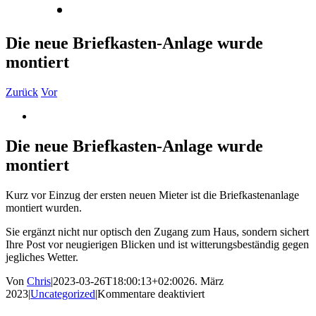
Datenschutz
Die neue Briefkasten-Anlage wurde
montiert
Zurück
Vor
Zeige
grösseres
Bild
Die neue Briefkasten-Anlage wurde
montiert
Kurz vor Einzug der ersten neuen Mieter ist die Briefkastenanlage
montiert wurden.
Sie ergänzt nicht nur optisch den Zugang zum Haus, sondern sichert
Ihre Post vor neugierigen Blicken und ist witterungsbeständig gegen
jegliches Wetter.
Von
Chris
|
2023-03-26T18:00:13+02:00
26. März
für
2023
|
Uncategorized
|
Kommentare deaktiviert
Die