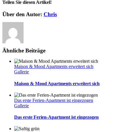
neue
Teilen Sie diesen Artikel!
Briefkasten-
Anlage
Facebook
Twitter
Reddit
LinkedIn
WhatsApp
Telegram
Tumblr
Pinterest
Vk
Xing
E-
Über den Autor:
Chris
wurde
Mail
montiert
Ähnliche Beiträge
Maison & Mood Apartments erweitert sich
Gallerie
Maison & Mood Apartments erweitert sich
Das erste Ferien-Apartment ist eingezogen
Gallerie
Das erste Ferien-Apartment ist eingezogen